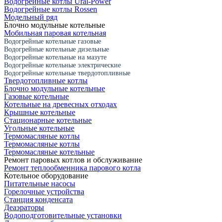
Водогрейные котлы Ural-Power
Водогрейные котлы Rossen
Модельный ряд
Блочно модульные котельные
Мобильная паровая котельная
Водогрейные котельные газовые
Водогрейные котельные дизельные
Водогрейные котельные на мазуте
Водогрейные котельные электрические
Водогрейные котельные твердотопливные
Твердотопливные котлы
Блочно модульные котельные
Газовые котельные
Котельные на древесных отходах
Крышные котельные
Стационарные котельные
Угольные котельные
Термомасляные котлы
Термомасляные котлы
Термомасляные котельные
Ремонт паровых котлов и обслуживание
Ремонт теплообменника парового котла
Котельное оборудование
Питательные насосы
Горелочные устройства
Станция конденсата
Деаэраторы
Водоподготовительные установки