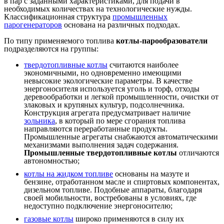
в пар с заданными характеристиками, для подачи в
необходимых количествах на технологические нужды.
Классификационная структура
промышленных
парогенераторов
основана на различных подходах.
По типу применяемого топлива
котлы-парообразователи
подразделяются на группы:
твердотопливные котлы
считаются наиболее
экономичными, но одновременно имеющими
невысокие экологические параметры. В качестве
энергоносителя используется уголь и торф, отходы
деревообработки и легкой промышленности, очистки от
злаковых и крупяных культур, подсолнечника.
Конструкция агрегата предусматривает наличие
зольника
, в который по мере сгорания топлива
направляются переработанные продукты.
Промышленные агрегаты снабжаются автоматическими
механизмами выполнения задач содержания.
Промышленные твердотопливные котлы
отличаются
автономностью;
котлы на жидком топливе
основаны на мазуте и
бензине, отработанном масле и спиртовых компонентах,
дизельном топливе. Подобные аппараты, благодаря
своей мобильности, востребованы в условиях, где
недоступно подключение энергоносителю;
газовые котлы
широко применяются в силу их