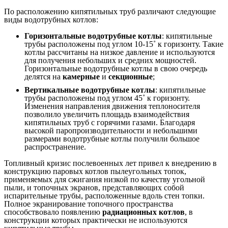
По расположению кипятильных труб различают следующие
виды водотрубных котлов:
Горизонтальные водотрубные котлы
: кипятильные
трубы расположены под углом 10-15˚ к горизонту. Такие
котлы рассчитаны на низкое давление и используются
для получения небольших и средних мощностей.
Горизонтальные водотрубные котлы в свою очередь
делятся на
камерные
и
секционные
;
Вертикальные водотрубные котлы
: кипятильные
трубы расположены под углом 45˚ к горизонту.
Изменения направления движения теплоносителя
позволило увеличить площадь взаимодействия
кипятильных труб с горячими газами. Благодаря
высокой паропроизводительности и небольшими
размерами водотрубные котлы получили большое
распространение.
Топливный кризис послевоенных лет привел к внедрению в
конструкцию паровых котлов пылеугольных топок,
применяемых для сжигания низкой по качеству угольной
пыли, и топочных экранов, представляющих собой
испарительные трубы, расположенные вдоль стен топки.
Полное экранирование топочного пространства
способствовало появлению
радиационных котлов
, в
конструкции которых практически не используются