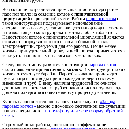
кипятильные трубы.
Возрастание потребностей промышленности в перегретом
паре повлияло на создание котлов с
принудительной
циркуляцией
паровядоной смеси. Работа
парового котла
с
такой конструкцией подразумевает использование
специального насоса, увеличивающего напор воды в системе
и позволяющего конструировать котлы любых габаритов.
Недостатком котлов с принудительной циркуляцией является
стоимость циркуляционного насоса и большой расход
электроэнергии, требуемый для его работы. Тем не менее
котлы с принудительной циркуляцией широко применяются в
теплоутилизационных и парогазовых установках.
Следующим этапом развития конструкции
паровых котлов
стало появление
прямоточных котлов
. В конструкции таких
котлов отсутствует барабан. Парообразование происходит
путем нагревания воды при прохождении через систему
змеевиков и труб. В виду наличия трудностей по очистке
длинных испарительных труб от накипи, используемая вода
должна подвергаться обязательному процессу умягчения.
Купить паровой котел или паровую котельную в
«Завода
паровых котлов»
можно с помощью бесплатной консультации
наших специалистов
по телефону или через форму обратной
связи
.
Огромный опыт работы, постоянное и эффективное