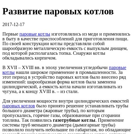
Развитие паровых котлов
2017-12-17
Первые
паровые котлы
изготовлялись из меди и применялись
в быту в качестве приспособлений для приготовления пищи.
По своей конструкции котлы представляли собой
шарообразную металлическую емкость с выпуклым днищем,
под которой располагалась топка. Снаружи котлы
обкладывались кирпичом.
В XVII – XVIII вв. в эпоху увеличения угледобычи
паровые
котлы
нашли широкое применение в промышленности. За
этот период в устройство паровых котлов было внесено ряд
изменений: шарообразная форма котлов была заменена
цилиндрической, а емкость котла начали изготавливать из
чугуна, а к концу XVIII в. – из стали.
Для увеличения мощности внутри цилиндрических емкостей
паровых котлов
было принято решение устанавливать трубы
большого диаметра (жаровые трубы), по которым
пропускались, горячие газы, образованные при сгорании
топлива. Так появились
газотрубные котлы
. Применение
системы труб меньшего диаметра (дымогарные трубы)
позволило получить небольшие по габаритам, но обладающие