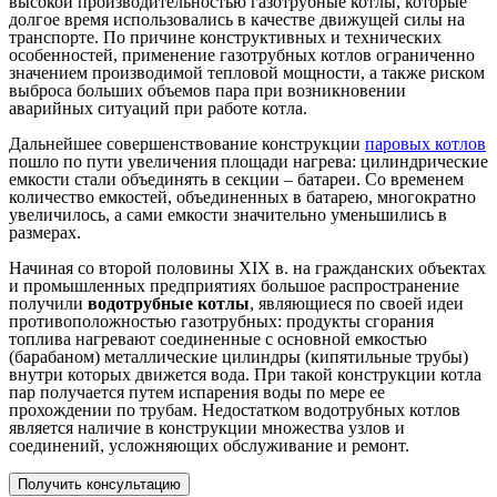
высокой производительностью газотрубные котлы, которые
долгое время использовались в качестве движущей силы на
транспорте. По причине конструктивных и технических
особенностей, применение газотрубных котлов ограниченно
значением производимой тепловой мощности, а также риском
выброса больших объемов пара при возникновении
аварийных ситуаций при работе котла.
Дальнейшее совершенствование конструкции
паровых котлов
пошло по пути увеличения площади нагрева: цилиндрические
емкости стали объединять в секции – батареи. Со временем
количество емкостей, объединенных в батарею, многократно
увеличилось, а сами емкости значительно уменьшились в
размерах.
Начиная со второй половины XIX в. на гражданских объектах
и промышленных предприятиях большое распространение
получили
водотрубные котлы
, являющиеся по своей идеи
противоположностью газотрубных: продукты сгорания
топлива нагревают соединенные с основной емкостью
(барабаном) металлические цилиндры (кипятильные трубы)
внутри которых движется вода. При такой конструкции котла
пар получается путем испарения воды по мере ее
прохождении по трубам. Недостатком водотрубных котлов
является наличие в конструкции множества узлов и
соединений, усложняющих обслуживание и ремонт.
Получить консультацию