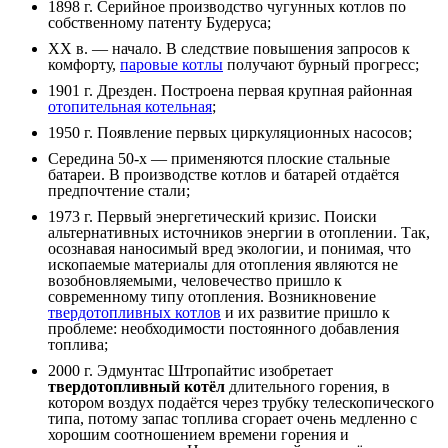
1898 г. Серийное производство чугунных котлов по
собственному патенту Будеруса;
XX в. — начало. В следствие повышения запросов к
комфорту,
паровые котлы
получают бурный прогресс;
1901 г. Дрезден. Построена первая крупная районная
отопительная котельная
;
1950 г. Появление первых циркуляционных насосов;
Середина 50-х — применяются плоские стальные
батареи. В производстве котлов и батарей отдаётся
предпочтение стали;
1973 г. Первый энергетический кризис. Поиски
альтернативных источников энергии в отоплении. Так,
осознавая наносимый вред экологии, и понимая, что
ископаемые материалы для отопления являются не
возобновляемыми, человечество пришло к
современному типу отопления. Возникновение
твердотопливных котлов
и их развитие пришло к
проблеме: необходимости постоянного добавления
топлива;
2000 г. Эдмунтас Штропайтис изобретает
твердотопливный котёл
длительного горения, в
котором воздух подаётся через трубку телескопического
типа, потому запас топлива сгорает очень медленно с
хорошим соотношением времени горения и