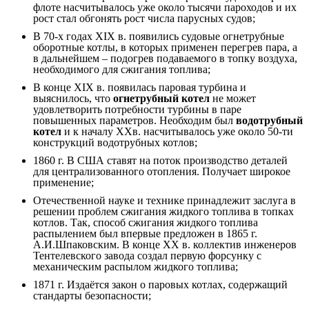
флоте насчитывалось уже около тысячи пароходов и их
рост стал обгонять рост числа парусных судов;
В 70-х годах XIX в. появились судовые огнетрубные
оборотные котлы, в которых применен перегрев пара, а
в дальнейшем – подогрев подаваемого в топку воздуха,
необходимого для сжигания топлива;
В конце XIX в. появилась паровая турбина и
выяснилось, что
огнетрубный котел
не может
удовлетворить потребности турбины в паре
повышенных параметров. Необходим был
водотрубный
котел
и к началу XXв. насчитывалось уже около 50-ти
конструкций водотрубных котлов;
1860 г. В США ставят на поток производство деталей
для централизованного отопления. Получает широкое
применение;
Отечественной науке и технике принадлежит заслуга в
решении проблем сжигания жидкого топлива в топках
котлов. Так, способ сжигания жидкого топлива
распылением был впервые предложен в 1865 г.
А.И.Шпаковским. В конце XX в. коллектив инженеров
Тентелевского завода создал первую форсунку с
механическим распылом жидкого топлива;
1871 г. Издаётся закон о паровых котлах, содержащий
стандарты безопасности;