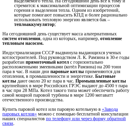
выделяемого тепла. На сегодняшний день всё к тому и
стремится: к максимальной оптимизации процессов
горения и выделения тепла. Одним из изобретений,
которые помогают повысить КПД и более рационально
использовать тепловую энергию является бак –
теплоаккумулятор
;
На сегодняшний день существует масса альтернативных
систем отопления
, одна из которых, например,
отопление
тепловым насосом.
Индустриализация СССР выдвинула выдающихся ученых
котлостроителей. Под руководством Л. К. Рамзина в 30-е годы
разработан
прямоточный котел
с горизонтально
расположенными змеевиками (котёл Рамзина) на 200 тонн
пара в час. В наши дни
паровые котлы
применяются для
отопления, в промышленности и энергетике.
Бытовые
котлы
дают около 20 кг пара в час.
Промышленные котлы
крупнейших в мире Российских ГРЭС выдают до 4500 т пара
в час при 28 МПа. Котел такого типа может обеспечить работу
самой мощной паровой турбины в мире 1200 мегаватт
отечественного производства.
Купить паровой котел или паровую котельную в
«Завода
паровых котлов»
можно с помощью бесплатной консультации
наших специалистов
по телефону или через форму обратной
связи
.