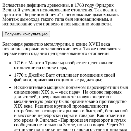
Вследствие дефицита древесины, в 1763 году Фридрих
Великий улучшил использование отопления. Так возник
прототип “Берлинской печи” с несколькими дымоходами.
Монтаж дымохода такого типа был инновационным, а
использование угля привело к повышению мощности.
Получить консультацию
Благодаря развитию металлургии, в конце XVIII века
появились первые металлические печи. Также появляются
первые идеи создания централизованного отопления.
1716 г. Мартин Тривальд изобретает центральное
отопление на основе пара;
1770 г. Джеймс Ватт отапливает помещения своей
фабрики, применяя секционные радиаторы;
Исключительно мощным подъемом пароэнергетики был
ознаменован XIX в. – «век пара». На основе паровых
двигателей, превращающих тепловую энергию в
механическую работу было организовано производство
XIX века. Развитие крупной промышленности
потребовало расширения рынков и быстрой, безопасной
и массовой переброски сырья и товаров. Как отметил в
это время Ф.Энгельс: «Пар произвел переворот в путях
сообщения не только на Земле, но и на воде». Через 20
лет после постройки первого парового судна в мировом