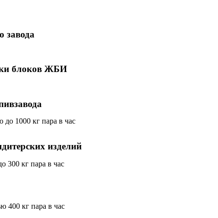
о завода
рки блоков ЖБИ
пивзавода
ндитерских изделий