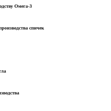
одству Омега-3
производства спичек
тла
изводства