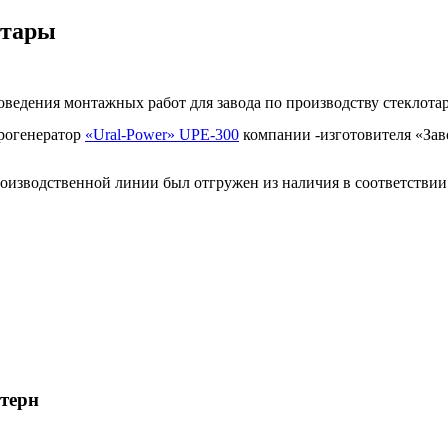
отары
оведения монтажных работ для завода по производству стеклота
арогенератор
«Ural-Power» UPE-300
компании -изготовителя «Заво
роизводственной линии был отгружен из наличия в соответствии
терн