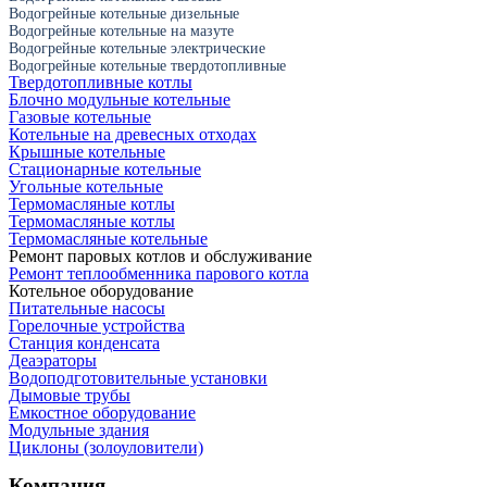
Водогрейные котельные дизельные
Водогрейные котельные на мазуте
Водогрейные котельные электрические
Водогрейные котельные твердотопливные
Твердотопливные котлы
Блочно модульные котельные
Газовые котельные
Котельные на древесных отходах
Крышные котельные
Стационарные котельные
Угольные котельные
Термомасляные котлы
Термомасляные котлы
Термомасляные котельные
Ремонт паровых котлов и обслуживание
Ремонт теплообменника парового котла
Котельное оборудование
Питательные насосы
Горелочные устройства
Станция конденсата
Деаэраторы
Водоподготовительные установки
Дымовые трубы
Емкостное оборудование
Mодульные здания
Циклоны (золоуловители)
Компания