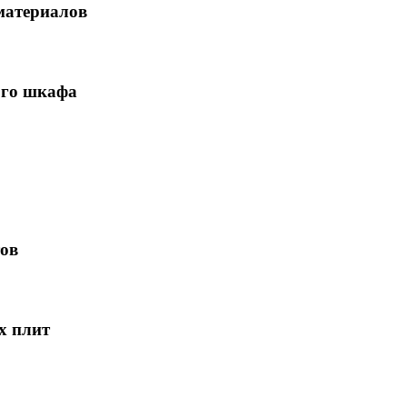
материалов
ого шкафа
тов
х плит