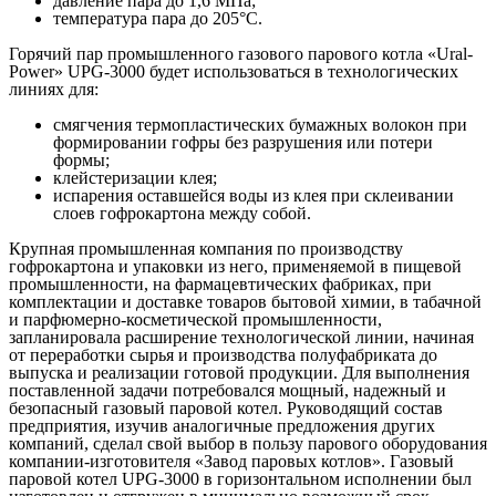
давление пара до 1,6 МПа;
температура пара до 205°С.
Горячий пар промышленного газового парового котла «Ural-
Power» UPG-3000 будет использоваться в технологических
линиях для:
смягчения термопластических бумажных волокон при
формировании гофры без разрушения или потери
формы;
клейстеризации клея;
испарения оставшейся воды из клея при склеивании
слоев гофрокартона между собой.
Крупная промышленная компания по производству
гофрокартона и упаковки из него, применяемой в пищевой
промышленности, на фармацевтических фабриках, при
комплектации и доставке товаров бытовой химии, в табачной
и парфюмерно-косметической промышленности,
запланировала расширение технологической линии, начиная
от переработки сырья и производства полуфабриката до
выпуска и реализации готовой продукции. Для выполнения
поставленной задачи потребовался мощный, надежный и
безопасный газовый паровой котел. Руководящий состав
предприятия, изучив аналогичные предложения других
компаний, сделал свой выбор в пользу парового оборудования
компании-изготовителя «Завод паровых котлов». Газовый
паровой котел UPG-3000 в горизонтальном исполнении был