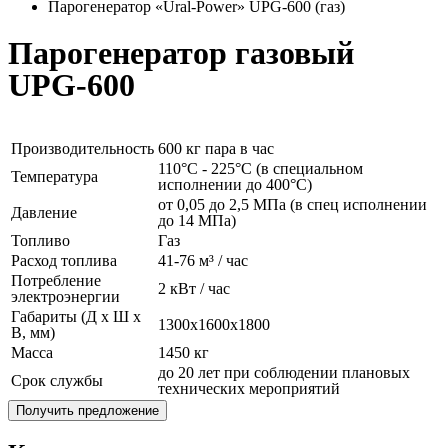
Парогенератор «Ural-Power» UPG-600 (газ)
Парогенератор газовый
UPG-600
Производительность
600 кг пара в час
110°C - 225°C (в специальном
Температура
исполнении до 400°C)
от 0,05 до 2,5 МПа (в спец исполнении
Давление
до 14 МПа)
Топливо
Газ
Расход топлива
41-76 м³ / час
Потребление
2 кВт / час
электроэнергии
Габариты (Д x Ш x
1300x1600x1800
В, мм)
Масса
1450 кг
до 20 лет при соблюдении плановых
Срок службы
технических мероприятий
Получить предложение