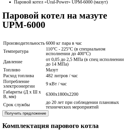
Паровой котел «Ural-Power» UPM-6000 (мазут)
Паровой котел на мазуте
UPM-6000
Производительность
6000 кг пара в час
110°C - 225°C (в специальном
Температура
исполнении до 400°C)
от 0,05 до 2,5 МПа (в спец исполнении
Давление
до 14 МПа)
Топливо
Мазут
Расход топлива
482 литров / час
Потребление
9 кВт / час
электроэнергии
Габариты (Д x Ш x
6300x1800x2200
В, мм)
до 20 лет при соблюдении плановых
Срок службы
технических мероприятий
Получить предложение
Комплектация парового котла