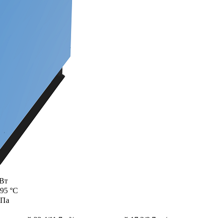
кВт
95 °C
МПа