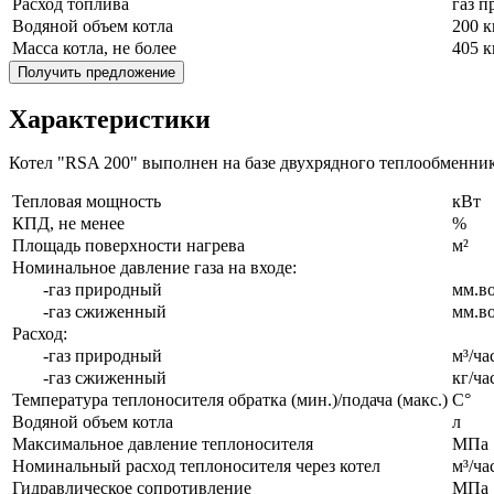
Расход топлива
газ п
Водяной объем котла
200 к
Масса котла, не более
405 к
Получить предложение
Характеристики
Котел "RSA 200" выполнен на базе двухрядного теплообменни
Тепловая мощность
кВт
КПД, не менее
%
Площадь поверхности нагрева
м²
Номинальное давление газа на входе:
-газ природный
мм.во
-газ сжиженный
мм.во
Расход:
-газ природный
м³/ча
-газ сжиженный
кг/ча
Температура теплоносителя обратка (мин.)/подача (макс.)
С°
Водяной объем котла
л
Максимальное давление теплоносителя
МПа
Номинальный расход теплоносителя через котел
м³/ча
Гидравлическое сопротивление
МПа