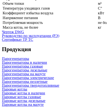
Объем топки
м³
Температура уходящих газов
С°
Коэффициент избытка воздуха
кВт
Напряжение питания
В
Потребляемая мощность
не бо
Масса котла, не более
кг
Чертеж DWG
Руководство по эксплуатации (РЭ)
Сертификат ТР ТС
Продукция
Парогенераторы
Парогенераторы в наличии
Парогенераторы газовые
Парогенераторы дизельные
Парогенераторы на мазуте
Парогенераторы электрические
Парогенераторы пеллетные
Парогенераторы твердотопливные
Паровые котлы
Паровые котлы в наличии
Паровые котлы газовые
Паровые котлы дизельные
Паровые котлы на мазуте