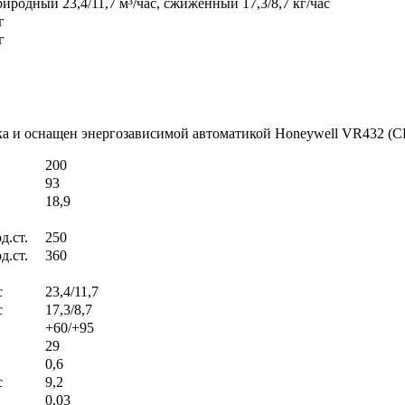
риродный 23,4/11,7 м³/час, сжиженный 17,3/8,7 кг/час
г
г
ка и оснащен энергозависимой автоматикой Honeywell VR432 (
200
93
18,9
д.ст.
250
д.ст.
360
с
23,4/11,7
с
17,3/8,7
+60/+95
29
0,6
с
9,2
0,03