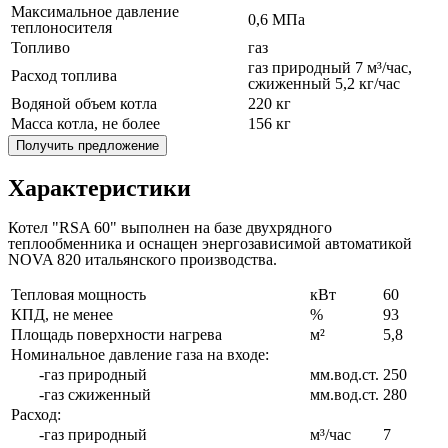
Максимальное давление
0,6 МПа
теплоносителя
Топливо
газ
газ природный 7 м³/час,
Расход топлива
сжиженный 5,2 кг/час
Водяной объем котла
220 кг
Масса котла, не более
156 кг
Получить предложение
Характеристики
Котел "RSA 60" выполнен на базе двухрядного
теплообменника и оснащен энергозависимой автоматикой
NOVA 820 итальянского производства.
Тепловая мощность
кВт
60
КПД, не менее
%
93
Площадь поверхности нагрева
м²
5,8
Номинальное давление газа на входе:
-газ природный
мм.вод.ст.
250
-газ сжиженный
мм.вод.ст.
280
Расход:
-газ природный
м³/час
7