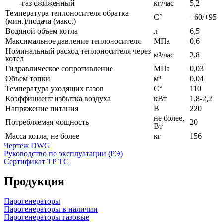
-газ сжиженный
кг/час
5,2
Температура теплоносителя обратка
С°
+60/+95
(мин.)/подача (макс.)
Водяной объем котла
л
6,5
Максимальное давление теплоносителя
МПа
0,6
Номинальный расход теплоносителя через
м³/час
2,8
котел
Гидравлическое сопротивление
МПа
0,03
Объем топки
м³
0,04
Температура уходящих газов
С°
110
Коэффициент избытка воздуха
кВт
1,8-2,2
Напряжение питания
В
220
не более,
Потребляемая мощность
20
Вт
Масса котла, не более
кг
156
Чертеж DWG
Руководство по эксплуатации (РЭ)
Сертификат ТР ТС
Продукция
Парогенераторы
Парогенераторы в наличии
Парогенераторы газовые