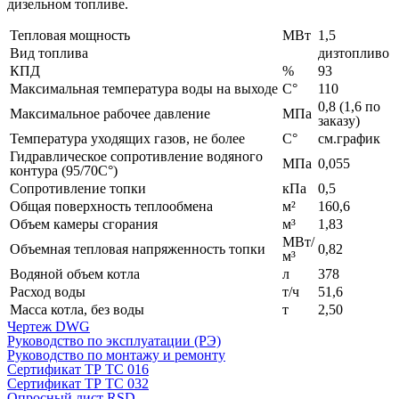
дизельном топливе.
Тепловая мощность
MВт
1,5
Вид топлива
дизтопливо
КПД
%
93
Максимальная температура воды на выходе
С°
110
0,8 (1,6 по
Максимальное рабочее давление
МПа
заказу)
Температура уходящих газов, не более
С°
см.график
Гидравлическое сопротивление водяного
МПа
0,055
контура (95/70С°)
Сопротивление топки
кПа
0,5
Общая поверхность теплообмена
м²
160,6
Объем камеры сгорания
м³
1,83
МВт/
Объемная тепловая напряженность топки
0,82
м³
Водяной объем котла
л
378
Расход воды
т/ч
51,6
Масса котла, без воды
т
2,50
Чертеж DWG
Руководство по эксплуатации (РЭ)
Руководство по монтажу и ремонту
Сертификат ТР ТС 016
Сертификат ТР ТС 032
Опросный лист RSD