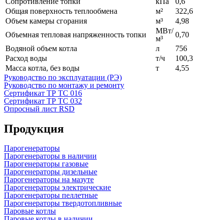
Сопротивление топки
кПа
0,6
Общая поверхность теплообмена
м²
322,6
Объем камеры сгорания
м³
4,98
МВт/
Объемная тепловая напряженность топки
0,70
м³
Водяной объем котла
л
756
Расход воды
т/ч
100,3
Масса котла, без воды
т
4,55
Руководство по эксплуатации (РЭ)
Руководство по монтажу и ремонту
Сертификат ТР ТС 016
Сертификат ТР ТС 032
Опросный лист RSD
Продукция
Парогенераторы
Парогенераторы в наличии
Парогенераторы газовые
Парогенераторы дизельные
Парогенераторы на мазуте
Парогенераторы электрические
Парогенераторы пеллетные
Парогенераторы твердотопливные
Паровые котлы
Паровые котлы в наличии