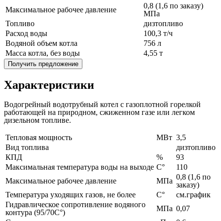
0,8 (1,6 по заказу)
Максимальное рабочее давление
МПа
Топливо
дизтопливо
Расход воды
100,3 т/ч
Водяной объем котла
756 л
Масса котла, без воды
4,55 т
Получить предложение
Характеристики
Водогрейный водотрубный котел с газоплотной горелкой
работающей на природном, сжиженном газе или легком
дизельном топливе.
Тепловая мощность
MВт
3,5
Вид топлива
дизтопливо
КПД
%
93
Максимальная температура воды на выходе
С°
110
0,8 (1,6 по
Максимальное рабочее давление
МПа
заказу)
Температура уходящих газов, не более
С°
см.график
Гидравлическое сопротивление водяного
МПа
0,07
контура (95/70С°)