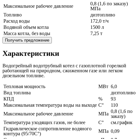
0,8 (1,6 по заказу)
Максимальное рабочее давление
МПа
Топливо
дизтопливо
Расход воды
172,0 т/ч
Водяной объем котла
1500 л
Масса котла, без воды
7,25 т
Получить предложение
Характеристики
Водогрейный водотрубный котел с газоплотной горелкой
работающей на природном, сжиженном газе или легком
дизельном топливе.
Тепловая мощность
MВт
6,0
Вид топлива
дизтопливо
КПД
%
93
Максимальная температура воды на выходе
С°
110
0,8 (1,6 по
Максимальное рабочее давление
МПа
заказу)
Температура уходящих газов, не более
С°
см.график
Гидравлическое сопротивление водяного
МПа
0,09
контура (95/70С°)