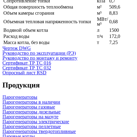
Сопротивление топки
кПа
0,7
Общая поверхность теплообмена
м²
509,6
Объем камеры сгорания
м³
8,83
МВт/
Объемная тепловая напряженность топки
0,68
м³
Водяной объем котла
л
1500
Расход воды
т/ч
172,0
Масса котла, без воды
т
7,25
Чертеж DWG
Руководство по эксплуатации (РЭ)
Руководство по монтажу и ремонту
Сертификат ТР ТС 016
Сертификат ТР ТС 032
Опросный лист RSD
Продукция
Парогенераторы
Парогенераторы в наличии
Парогенераторы газовые
Парогенераторы дизельные
Парогенераторы на мазуте
Парогенераторы электрические
Парогенераторы пеллетные
Парогенераторы твердотопливные
Паровые котлы