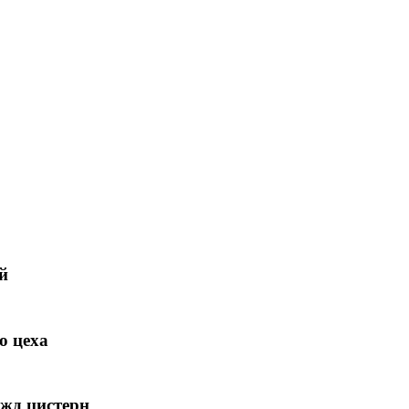
й
о цеха
 жд цистерн