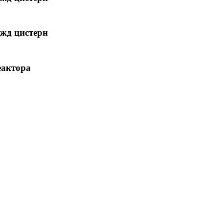
 жд цистерн
еактора