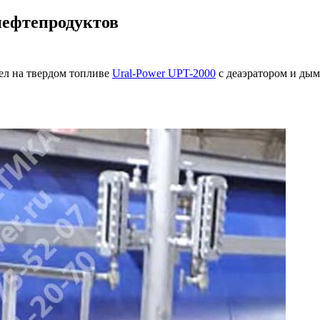
нефтепродуктов
ел на твердом топливе
Ural-Power UPT-2000
с деаэратором и дымо