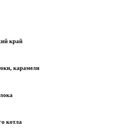
кий край
токи, карамели
олока
го котла